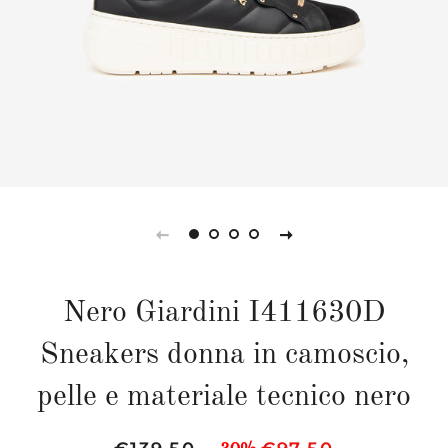
Nero Giardini I411630D
Sneakers donna in camoscio,
pelle e materiale tecnico nero
Prezzo
Prezzo