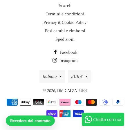
Search
Termini e condizioni
Privacy & Cookie Policy
Resi cambi e rimborsi
Spedizioni
Facebook
Instagram
Lingua
Valuta
Italiano
EUR €
© 2026,
DM CALZATURE
Metodi
di
pagamento
Chatta con noi