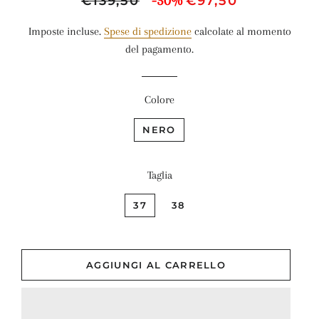
-30%
€139,50
€97,50
di
scontato
Imposte incluse.
Spese di spedizione
calcolate al momento
listino
del pagamento.
Colore
NERO
Taglia
37
38
AGGIUNGI AL CARRELLO