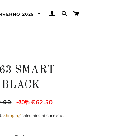
LOG IN
SEARCH
CART
INVERNO 2025
863 SMART
BLACK
ar
Sale
-30%
,00
€62,50
price
d.
Shipping
calculated at checkout.