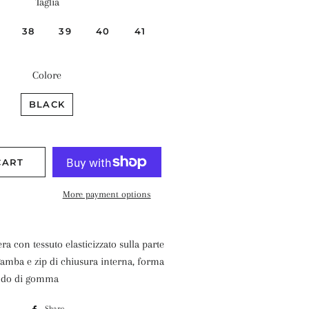
Taglia
38
39
40
41
Colore
BLACK
CART
More payment options
era con tessuto elasticizzato sulla parte
gamba e zip di chiusura interna, forma
ondo di gomma
Share
Share